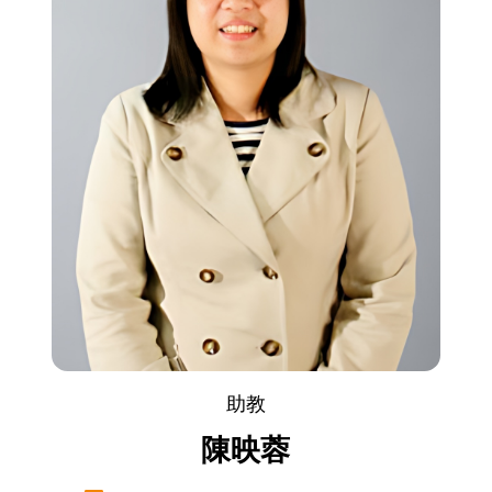
助教
陳映蓉