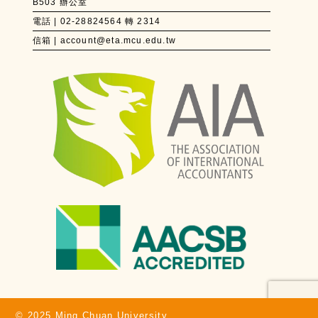
B503 辦公室
電話 | 02-28824564 轉 2314
信箱 | account@eta.mcu.edu.tw
© 2025 Ming Chuan University