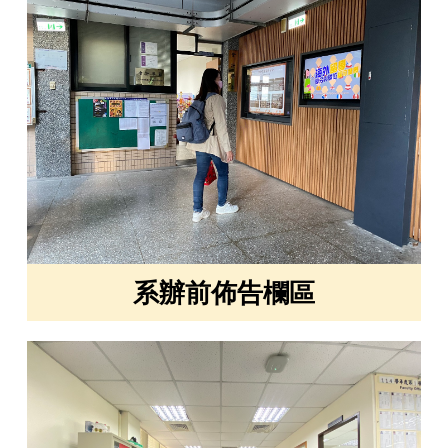
系辦前佈告欄區