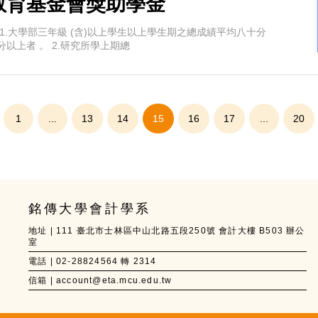
教育基金會獎助學金
1.大學部三年級 (含)以上學生以上學生期之總成績平均八十分
以上者 。 2.研究所學上期總
1
...
13
14
15
16
17
...
20
v
銘傳大學會計學系
地址 | 111 臺北市士林區中山北路五段250號 會計大樓 B503 辦公
室
電話 | 02-28824564 轉 2314
信箱 | account@eta.mcu.edu.tw