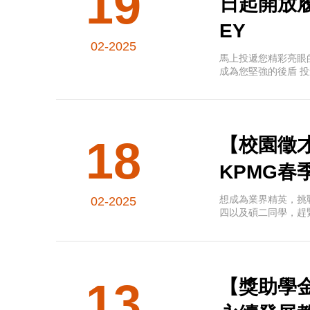
19
日起開放履歷投
EY
02-2025
馬上投遞您精彩亮眼
成為您堅強的後盾 投遞傳送
18
【校園徵才】W
KPMG春
想成為業界精英，挑
02-2025
四以及碩二同學，趕
13
【獎助學金