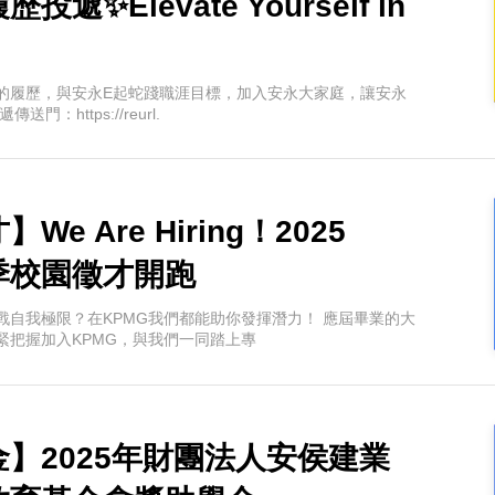
遞✨Elevate Yourself in
的履歷，與安永E起蛇踐職涯目標，加入安永大家庭，讓安永
門：https://reurl.
e Are Hiring！2025
季校園徵才開跑
戰自我極限？在KPMG我們都能助你發揮潛力！ 應屆畢業的大
緊把握加入KPMG，與我們一同踏上專
】2025年財團法人安侯建業